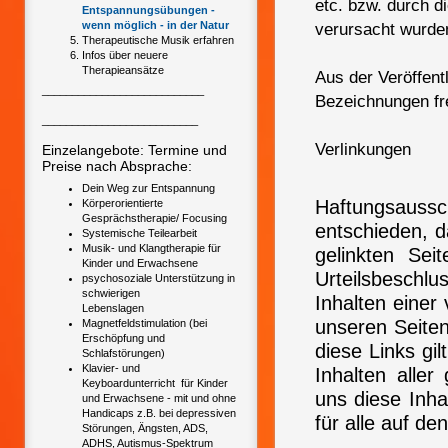
etc. bzw. durch d
Entspannungsübungen -
wenn möglich - in der Natur
verursacht wurde
Therapeutische Musik erfahren
Infos über neuere
Therapieansätze
Aus der Veröffen
___________________________
Bezeichnungen fre
__________________________
Verlinkungen
Einzelangebote: Termine und
Preise nach Absprache:
Dein Weg zur Entspannung
Haftungsaussc
Körperorientierte
Gesprächstherapie/ Focusing
entschieden, d
Systemische Teilearbeit
Musik- und Klangtherapie für
gelinkten Sei
Kinder und Erwachsene
Urteilsbeschl
psychosoziale Unterstützung in
schwierigen
Inhalten einer
Lebenslagen
unseren Seiten
Magnetfeldstimulation (bei
Erschöpfung und
diese Links gil
Schlafstörungen)
Klavier- und
Inhalten alle
Keyboardunterricht für Kinder
uns diese Inhal
und Erwachsene - mit und ohne
Handicaps z.B. bei depressiven
für alle auf de
Störungen, Ängsten, ADS,
ADHS, Autismus-Spektrum